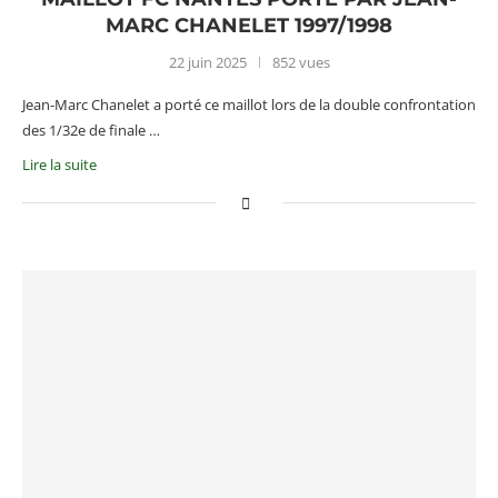
MARC CHANELET 1997/1998
22 juin 2025
852 vues
Jean-Marc Chanelet a porté ce maillot lors de la double confrontation
des 1/32e de finale …
Lire la suite