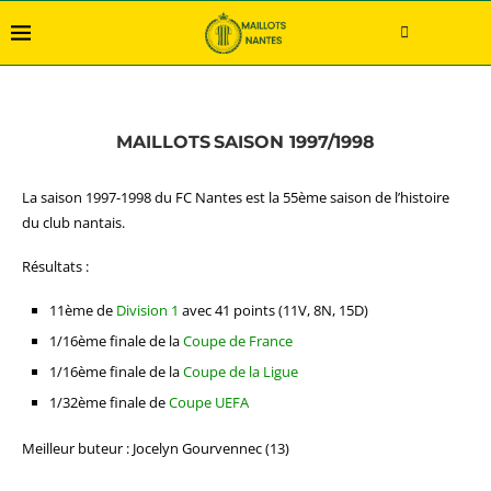
MAILLOTS
SAISON 1997/1998
La saison 1997-1998 du FC Nantes est la 55ème saison de l’histoire
du club nantais.
Résultats :
11ème de
Division 1
avec 41 points (11V, 8N, 15D)
1/16ème finale de la
Coupe de France
1/16ème finale de la
Coupe de la Ligue
1/32ème finale de
Coupe UEFA
Meilleur buteur : Jocelyn Gourvennec (13)