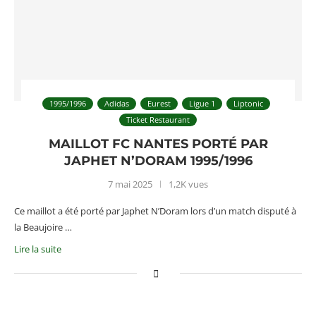
1995/1996
Adidas
Eurest
Ligue 1
Liptonic
Ticket Restaurant
MAILLOT FC NANTES PORTÉ PAR
JAPHET N’DORAM 1995/1996
7 mai 2025
1,2K vues
Ce maillot a été porté par Japhet N’Doram lors d’un match disputé à
la Beaujoire …
Lire la suite