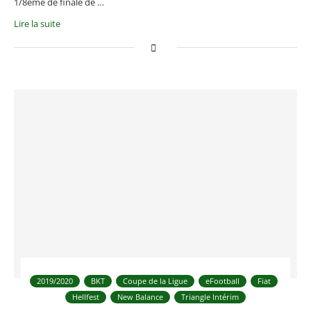
1/8ème de finale de …
Lire la suite
2019/2020
BKT
Coupe de la Ligue
eFootball
Fiat
Hellfest
New Balance
Triangle Intérim