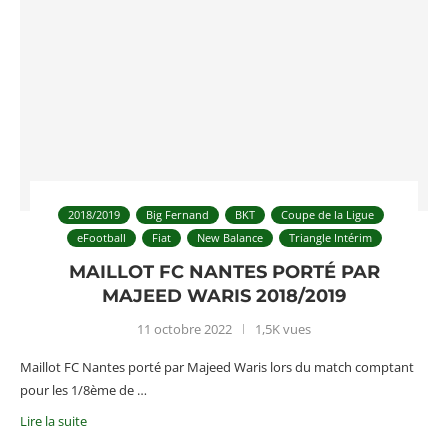
2018/2019
Big Fernand
BKT
Coupe de la Ligue
eFootball
Fiat
New Balance
Triangle Intérim
MAILLOT FC NANTES PORTÉ PAR
MAJEED WARIS 2018/2019
11 octobre 2022
1,5K vues
Maillot FC Nantes porté par Majeed Waris lors du match comptant
pour les 1/8ème de …
Lire la suite