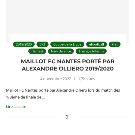
2019/2020
BKT
Coupe de la Ligue
eFootball
Fiat
Hellfest
New Balance
Triangle Intérim
MAILLOT FC NANTES PORTÉ PAR
ALEXANDRE OLLIERO 2019/2020
4 novembre 2022
1,7K vues
Maillot FC Nantes porté par Alexandre Olliero lors du match des
1/8ème de finale de …
Lire la suite