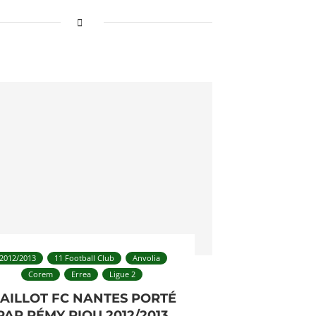
2012/2013
11 Football Club
Anvolia
Corem
Errea
Ligue 2
AILLOT FC NANTES PORTÉ
PAR RÉMY RIOU 2012/2013