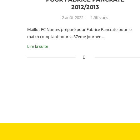
2012/2013
2 août 2022
1,9K vues
Maillot FC Nantes préparé pour Fabrice Pancrate pour le
match comptant pour la 37ème journée …
Lire la suite