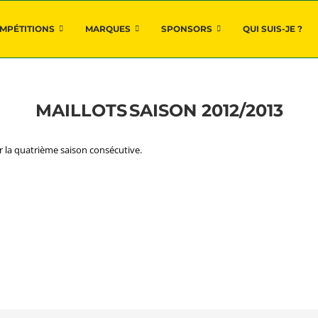
MPÉTITIONS
MARQUES
SPONSORS
QUI SUIS-JE ?
MAILLOTS
SAISON 2012/2013
 la quatrième saison consécutive.