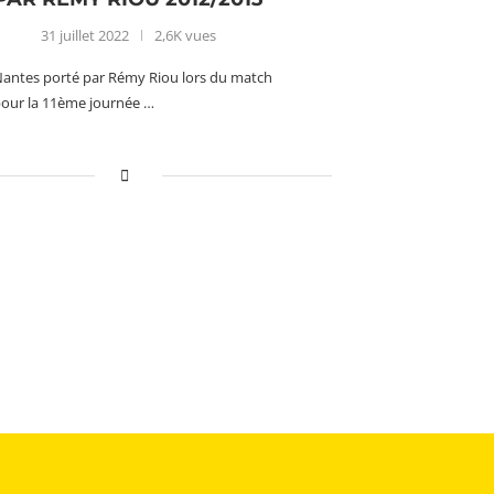
31 juillet 2022
2,6K vues
Nantes porté par Rémy Riou lors du match
our la 11ème journée …