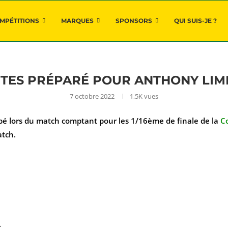
MPÉTITIONS
MARQUES
SPONSORS
QUI SUIS-JE ?
NTES PRÉPARÉ POUR ANTHONY LIMB
7 octobre 2022
1,5K
vues
é lors du match comptant pour les 1/16ème de finale de la
C
tch.
.